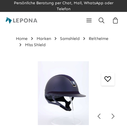
Persönliche Beratung per Chat, Mail, WhatsApp oder
Zum Hauptinhalt springen
Telefon
Ware
Home
Marken
Samshield
Reithelme
Miss Shield
Bildergalerie überspringen