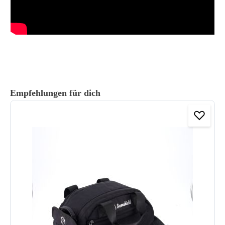
Produktgalerie überspringen
Empfehlungen für dich