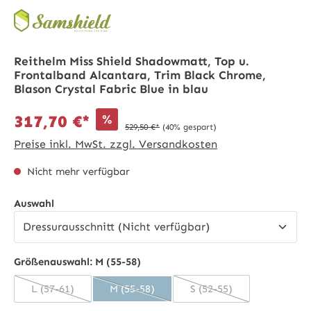
Reithelm Miss Shield Shadowmatt, Top u.
Frontalband Alcantara, Trim Black Chrome,
Blason Crystal Fabric Blue in blau
%
317,70 €*
529,50 €*
(40% gespart)
Preise inkl. MwSt. zzgl. Versandkosten
Nicht mehr verfügbar
auswählen
Auswahl
Größenauswahl:
M (55-58)
L (57-61)
M (55-58)
S (52-55)
(Diese Option ist zurzeit nicht verfügbar.)
(Diese Option ist zurzeit nicht verfügbar.)
(Diese Option ist zurzei