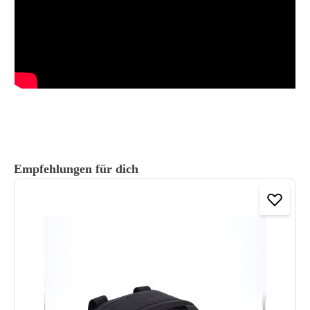
Produktgalerie überspringen
Empfehlungen für dich