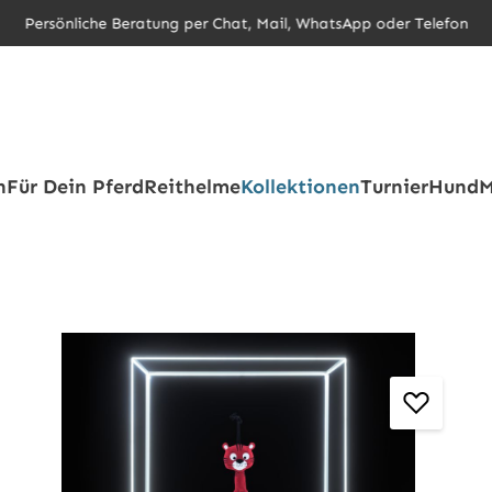
Persönliche Beratung per Chat, Mail, WhatsApp oder Telefon
h
Für Dein Pferd
Reithelme
Kollektionen
Turnier
Hund
M