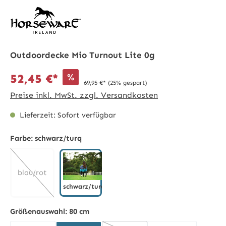
Outdoordecke Mio Turnout Lite 0g
%
52,45 €*
69,95 €*
(25% gespart)
Preise inkl. MwSt. zzgl. Versandkosten
Lieferzeit: Sofort verfügbar
Farbe:
schwarz/turq
blau/rot
schwarz/turq
schwarz/turq
(Diese Option ist zurzeit nicht verfügbar.)
Größenauswahl:
80 cm