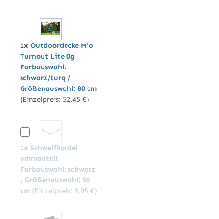
1x
Outdoordecke Mio
Turnout Lite 0g
Farbauswahl:
schwarz/turq /
Größenauswahl: 80 cm
(Einzelpreis:
52,45 €
)
1x
Schweifkordel
ummantelt
Farbauswahl: schwarz
/ Größenauswahl: 50
cm
(Einzelpreis:
5,95 €
)