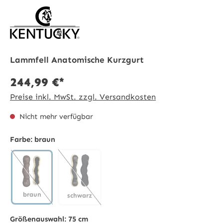
Lammfell Anatomische Kurzgurt
244,99 €*
Preise inkl. MwSt. zzgl. Versandkosten
Nicht mehr verfügbar
Farbe:
braun
braun
schwarz
braun
(Diese Option ist zurzeit nicht verfügbar.)
schwarz
(Diese Option ist zurzeit nicht verfügbar.)
Größenauswahl:
75 cm