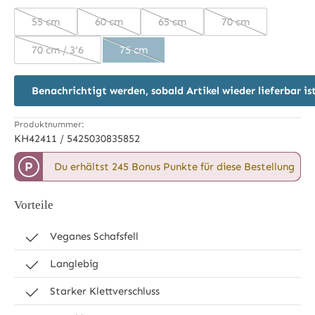
55 cm
60 cm
65 cm
70 cm
(Diese Option ist zurzeit nicht verfügbar.)
(Diese Option ist zurzeit nicht verfügbar.)
(Diese Option ist zurzeit nicht ve
(Diese Option ist z
70 cm / 3'6
75 cm
(Diese Option ist zurzeit nicht verfügbar.)
(Diese Option ist zurzeit nicht verfügbar.)
Benachrichtigt werden, sobald Artikel wieder lieferbar is
Produktnummer:
KH42411 / 5425030835852
P
Du erhältst 245 Bonus Punkte für diese Bestellung
Vorteile
Veganes Schafsfell
Langlebig
Starker Klettverschluss