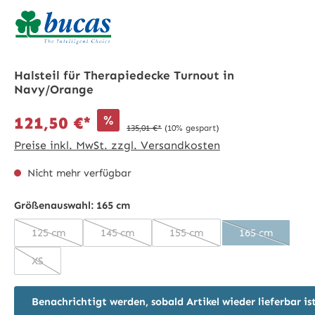
Halsteil für Therapiedecke Turnout in
Navy/Orange
%
121,50 €*
135,01 €*
(10% gespart)
Preise inkl. MwSt. zzgl. Versandkosten
Nicht mehr verfügbar
Größenauswahl:
165 cm
125 cm
145 cm
155 cm
165 cm
(Diese Option ist zurzeit nicht verfügbar.)
(Diese Option ist zurzeit nicht verfügbar.)
(Diese Option ist zurzeit nich
(Diese Option 
XS
(Diese Option ist zurzeit nicht verfügbar.)
Benachrichtigt werden, sobald Artikel wieder lieferbar is