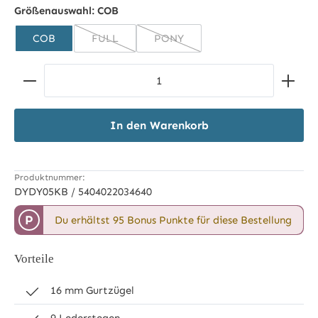
Braun
Größenauswahl:
COB
COB
FULL
PONY
(Diese Option ist zurzeit nicht verfügbar.)
(Diese Option ist zurzeit nicht ver
Produkt Anzahl: Gib den gewünschten Wert ein ode
In den Warenkorb
Produktnummer:
DYDY05KB / 5404022034640
P
Du erhältst 95 Bonus Punkte für diese Bestellung
Vorteile
16 mm Gurtzügel
9 Lederstegen