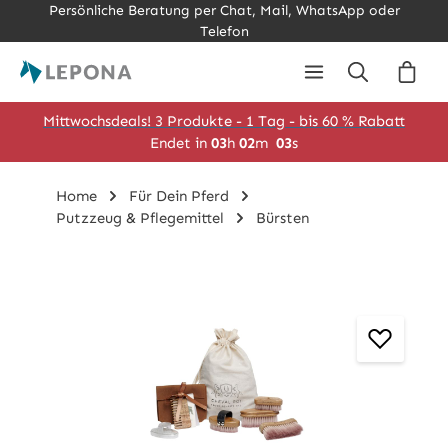
Persönliche Beratung per Chat, Mail, WhatsApp oder
Zum Hauptinhalt springen
Telefon
Ware
Mittwochsdeals! 3 Produkte - 1 Tag - bis 60 % Rabatt
Endet in
03
h
02
m
03
s
Home
Für Dein Pferd
Putzzeug & Pflegemittel
Bürsten
Bildergalerie überspringen