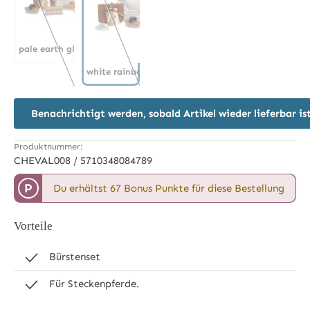
pale earth glitter
pale earth glitter
(Diese Option ist zurzeit nicht verfügbar.)
white rainbow glitter
white rainbow glitter
(Diese Option ist zurzeit nicht verfügbar.)
Benachrichtigt werden, sobald Artikel wieder lieferbar is
Produktnummer:
CHEVAL008 / 5710348084789
P
Du erhältst 67 Bonus Punkte für diese Bestellung
Vorteile
Bürstenset
Für Steckenpferde.