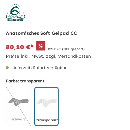
Anatomisches Soft Gelpad CC
%
80,10 €*
89,00 €*
(10% gespart)
Preise inkl. MwSt. zzgl. Versandkosten
Lieferzeit: Sofort verfügbar
Farbe:
transparent
schwarz
transparent
schwarz
(Diese Option ist zurzeit nicht verfügbar.)
transparent